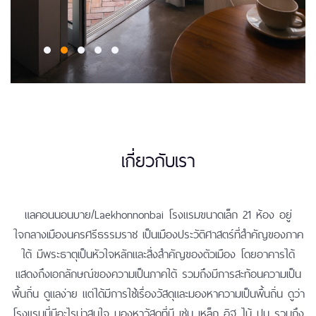
เกี่ยวกับเรา
แลคอนนอนบาย/Laekhonnonbai โรงแรมขนาดเล็ก 21 ห้อง อยู่
ใจกลางเมืองนครศรีธรรมราช เป็นเมืองประวัติศาสตร์ที่สำคัญของภาค
ใต้ มีพระธาตุเป็นหัวใจหลักและสิ่งสำคัญของตัวเมือง โดยอาคารได้
แสดงถึงเอกลักษณ์ของความเป็นภาคใต้ รวมถึงมีการสะท้อนความเป็น
พื้นถิ่น ดูแลง่าย แต่ได้มีการใช้เรื่องวัสดุและมองหาความเป็นพื้นถิ่น ดูว่า
โรงแรมนี่มีอะไรน่าสนใจ มองหาวัสดุที่มี เช่น เหล็ก อิฐ ไม้ ปูน รวมถึง