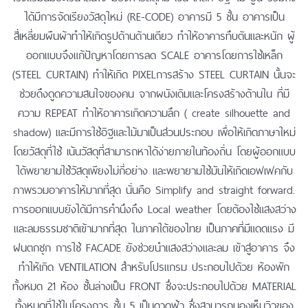
ได้มีการจัดเรียงวัสดุใหม่ (RE-CODE) อาคารมี 5 ชั้น อาคารเป็น
สี่เหลี่ยมผืนผ้าทำให้เกิดรูปด้านด้านเดียว ทำให้อาคารทึบตันและหนัก ผู้
ออกแบบจึงแก้ปัญหาโดยการลด SCALE อาคารโดยการใช้เหล็ก
(STEEL CURTAIN) ทำให้เกิด PIXELการสร้าง STEEL CURTAIN นั้นจะ
ช่วยดึงดูดความสนใจของคน จากผนังเดิมและโครงสร้างด้านใน ที่มี
ความ REPEAT ทำให้อาคารเกิดความลึก ( create silhouette and
shadow) และมีการใช้อิฐและไม้มาเป็นส่วนประกอบ เพื่อให้เกิดภาษาใหม่
โดยวัสดุที่ใช้ เน้นวัสดุที่สามารถหาได้ง่ายภายในท้องถิ่น โดยผู้ออกแบบ
ได้พยายามใช้วัสดุเพียงไม่กี่อย่าง และพยายามใช้มันให้เกิดเอฟเฟคกับ
ภาพรวมอาคารให้มากที่สุด นั่นคือ Simplify and straight forward.
การออกแบบยังได้มีการคำนึงถึง Local weather โดยต้องใช้แสงสว่าง
และลมธรรมชาติเข้ามากที่สุด ในภาคใต้ของไทย เป็นภาคที่มีแดดแรง มี
ฝนตกชุก การใช้ FACADE ยังช่วยนำแสงสว่างและลม เข้าสู่อาคาร จึง
ทำให้เกิด VENTILATION สำหรับโปรแกรม ประกอบไปด้วย ห้องพัก
ทั้งหมด 21 ห้อง ชั้นล่างเป็น FRONT ซึ่งจะประกอบไปด้วย MATERIAL
ทั้งหมดที่ใช้ในโครงการ ชั้น 5 เป็นดาดฟ้า ซึ่งสามารถมองเห็นวิวของ