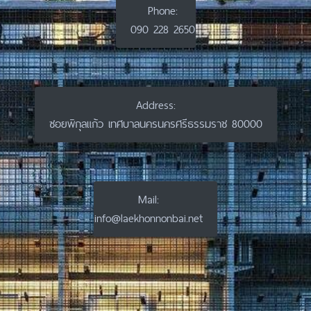
Phone:
090 228 2650
Address:
ซอยพิกุลแก้ว เทศบาลนครนครศรีธรรมราช 80000
Mail:
info@laekhonnonbai.net