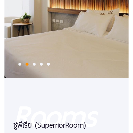
Rooms
ซูพีเรีย (SuperriorRoom)