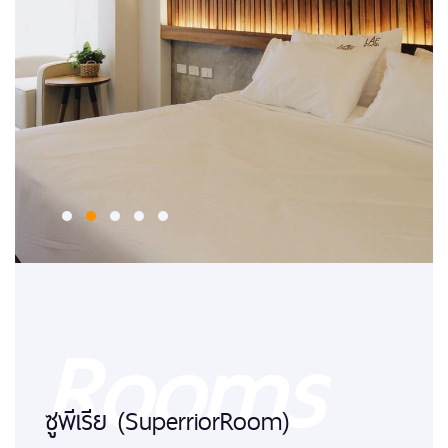
Rooms
ซูพีเรีย (SuperriorRoom)