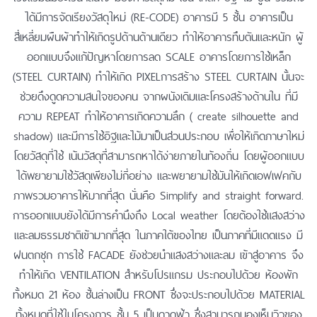
ได้มีการจัดเรียงวัสดุใหม่ (RE-CODE) อาคารมี 5 ชั้น อาคารเป็น
สี่เหลี่ยมผืนผ้าทำให้เกิดรูปด้านด้านเดียว ทำให้อาคารทึบตันและหนัก ผู้
ออกแบบจึงแก้ปัญหาโดยการลด SCALE อาคารโดยการใช้เหล็ก
(STEEL CURTAIN) ทำให้เกิด PIXELการสร้าง STEEL CURTAIN นั้นจะ
ช่วยดึงดูดความสนใจของคน จากผนังเดิมและโครงสร้างด้านใน ที่มี
ความ REPEAT ทำให้อาคารเกิดความลึก ( create silhouette and
shadow) และมีการใช้อิฐและไม้มาเป็นส่วนประกอบ เพื่อให้เกิดภาษาใหม่
โดยวัสดุที่ใช้ เน้นวัสดุที่สามารถหาได้ง่ายภายในท้องถิ่น โดยผู้ออกแบบ
ได้พยายามใช้วัสดุเพียงไม่กี่อย่าง และพยายามใช้มันให้เกิดเอฟเฟคกับ
ภาพรวมอาคารให้มากที่สุด นั่นคือ Simplify and straight forward.
การออกแบบยังได้มีการคำนึงถึง Local weather โดยต้องใช้แสงสว่าง
และลมธรรมชาติเข้ามากที่สุด ในภาคใต้ของไทย เป็นภาคที่มีแดดแรง มี
ฝนตกชุก การใช้ FACADE ยังช่วยนำแสงสว่างและลม เข้าสู่อาคาร จึง
ทำให้เกิด VENTILATION สำหรับโปรแกรม ประกอบไปด้วย ห้องพัก
ทั้งหมด 21 ห้อง ชั้นล่างเป็น FRONT ซึ่งจะประกอบไปด้วย MATERIAL
ทั้งหมดที่ใช้ในโครงการ ชั้น 5 เป็นดาดฟ้า ซึ่งสามารถมองเห็นวิวของ