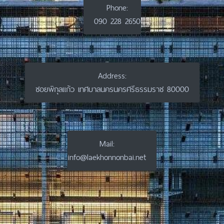
Phone:
090 228 2650
Address:
ซอยพิกุลแก้ว เทศบาลนครนครศรีธรรมราช 80000
Mail:
info@laekhonnonbai.net