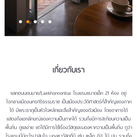
เกี่ยวกับเรา
แลคอนนอนบาย/Laekhonnonbai โรงแรมขนาดเล็ก 21 ห้อง อยู่
ใจกลางเมืองนครศรีธรรมราช เป็นเมืองประวัติศาสตร์ที่สำคัญของภาค
ใต้ มีพระธาตุเป็นหัวใจหลักและสิ่งสำคัญของตัวเมือง โดยอาคารได้
แสดงถึงเอกลักษณ์ของความเป็นภาคใต้ รวมถึงมีการสะท้อนความเป็น
พื้นถิ่น ดูแลง่าย แต่ได้มีการใช้เรื่องวัสดุและมองหาความเป็นพื้นถิ่น ดูว่า
โรงแรมนี่มีอะไรน่าสนใจ มองหาวัสดุที่มี เช่น เหล็ก อิฐ ไม้ ปูน รวมถึง