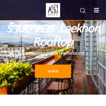
ร้านอาหาร Laekhon
Rooftop
โรงแรมแลคอนนอนบาย นครศรีธรรมราช
จองทันที